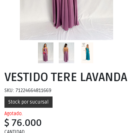
VESTIDO TERE LAVANDA
SKU: 71224664811669
Stock por sucursal
Agotado.
$ 76.000
CANTIDAD