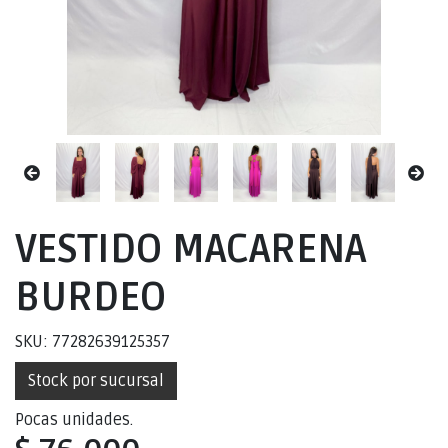
VESTIDO MACARENA
BURDEO
SKU: 77282639125357
Stock por sucursal
Pocas unidades.