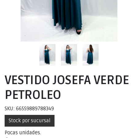
VESTIDO JOSEFA VERDE
PETROLEO
SKU: 66559889788349
Stock por sucursal
Pocas unidades.