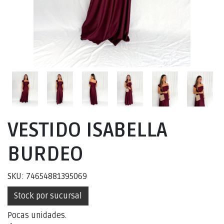
VESTIDO ISABELLA
BURDEO
SKU: 74654881395069
Stock por sucursal
Pocas unidades.