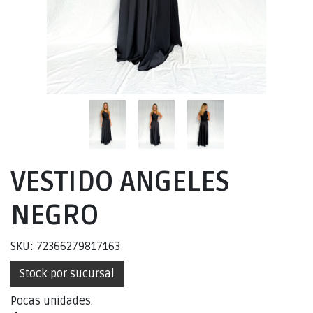
VESTIDO ANGELES
NEGRO
SKU: 72366279817163
Stock por sucursal
Pocas unidades.