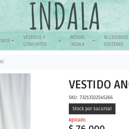
VESTIDOS Y
NOVIAS
ACCESORIOS
ONOS
CONJUNTOS
INDALA
SOSTENES
DO
VESTIDO A
SKU: 73213322545266
Stock por sucursal
Agotado.
$ 76.000