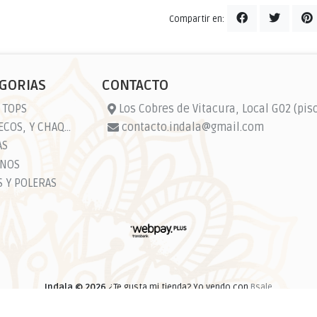
Compartir en:
GORIAS
CONTACTO
 TOPS
Los Cobres de Vitacura, Local G02 (piso
CHALECOS, Y CHAQUETAS
contacto.indala@gmail.com
AS
NOS
S Y POLERAS
Indala © 2026
¿Te gusta mi tienda? Yo vendo con
Bsale