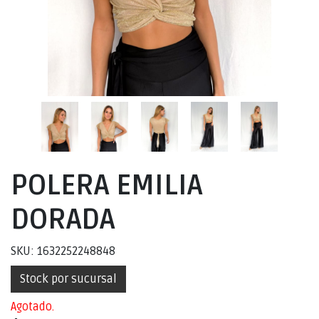
POLERA EMILIA
DORADA
SKU: 1632252248848
Stock por sucursal
Agotado.