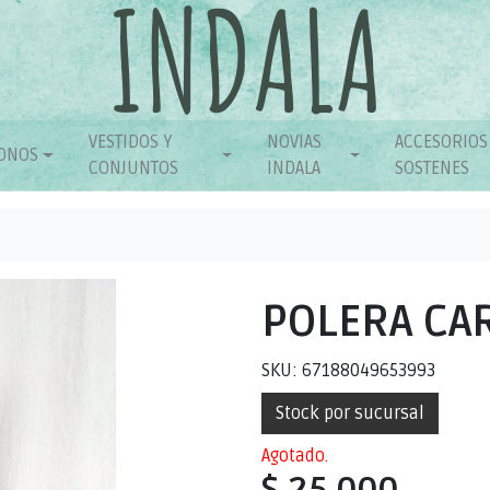
VESTIDOS Y
NOVIAS
ACCESORIOS
ONOS
CONJUNTOS
INDALA
SOSTENES
POLERA CA
SKU: 67188049653993
Stock por sucursal
Agotado.
$ 25.000