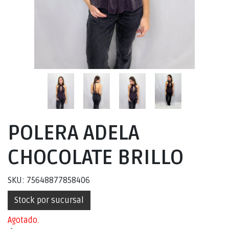
POLERA ADELA
CHOCOLATE BRILLO
SKU: 75648877858406
Stock por sucursal
Agotado.