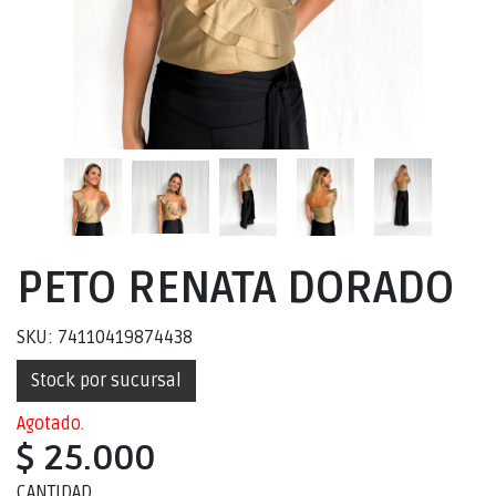
PETO RENATA DORADO
SKU: 74110419874438
Stock por sucursal
Agotado.
$ 25.000
CANTIDAD