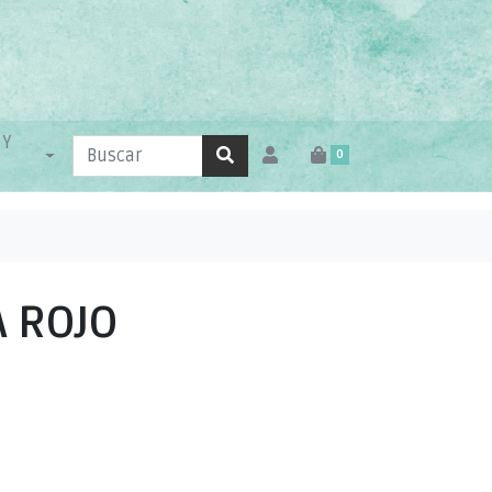
 Y
0
A ROJO