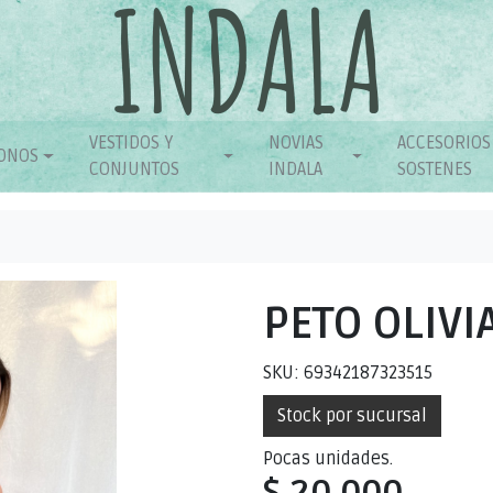
VESTIDOS Y
NOVIAS
ACCESORIOS
ONOS
CONJUNTOS
INDALA
SOSTENES
PETO OLIVI
SKU: 69342187323515
Stock por sucursal
Pocas unidades.
$ 20.000