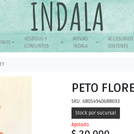
VESTIDOS Y
NOVIAS
ACCESORIOS
ONOS
CONJUNTOS
INDALA
SOSTENES
EY
PETO FLORE
SKU: 68054940688693
Stock por sucursal
Agotado.
$ 20.000