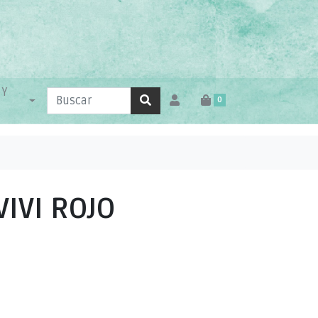
 Y
0
IVI ROJO