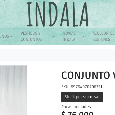
VESTIDOS Y
NOVIAS
ACCESORIOS
ONOS
CONJUNTOS
INDALA
SOSTENES
CONJUNTO V
SKU: 69764970706321
Stock por sucursal
Pocas unidades.
$ 76.000