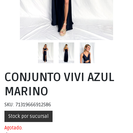
CONJUNTO VIVI AZUL
MARINO
SKU: 71319666912586
Stock por sucursal
Agotado.