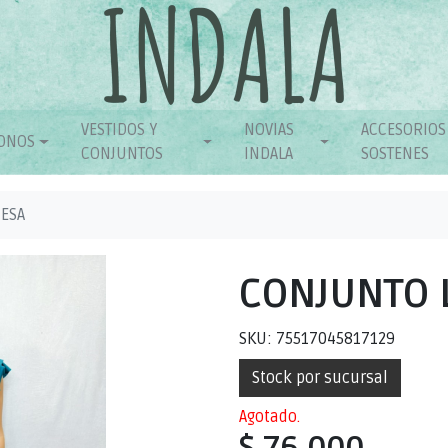
VESTIDOS Y
NOVIAS
ACCESORIOS
ONOS
CONJUNTOS
INDALA
SOSTENES
ESA
CONJUNTO 
SKU: 75517045817129
Stock por sucursal
Agotado.
$ 76.000