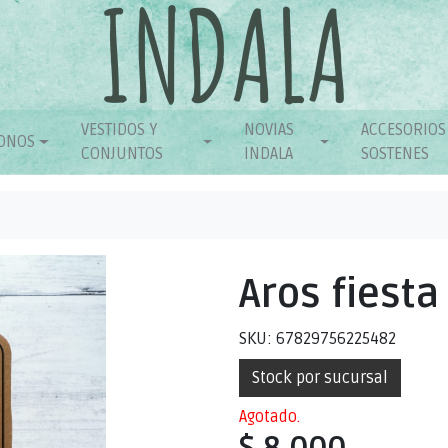
VESTIDOS Y
NOVIAS
ACCESORIOS
ONOS
CONJUNTOS
INDALA
SOSTENES
Aros fiesta
SKU: 67829756225482
Stock por sucursal
Agotado.
$ 8.000