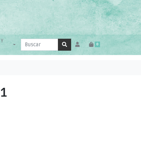
 Y
0
 1